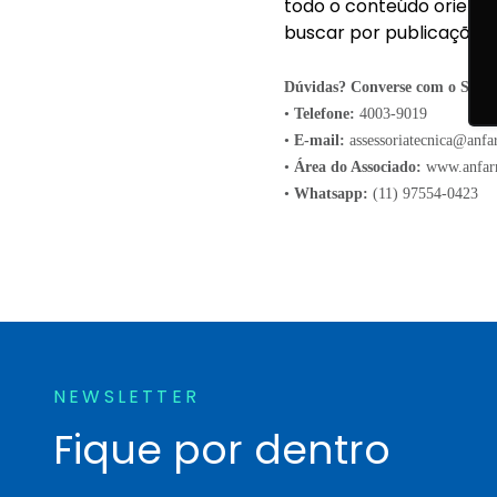
todo o conteúdo orient
buscar por publicações 
Dúvidas? Converse com o Servi
•
Telefone:
4003-9019
•
E-mail:
assessoriatecnica@anfa
•
Área do Associado:
www.anfarm
•
Whatsapp:
(11) 97554-0423
NEWSLETTER
Fique por dentro