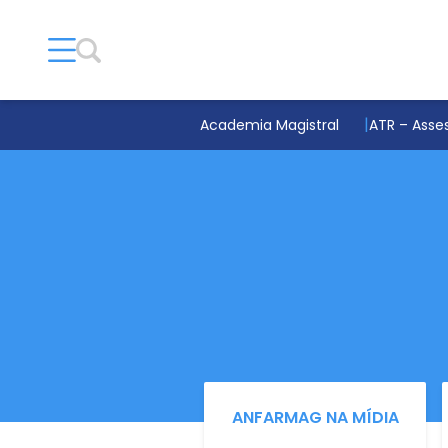
Academia Magistral
ATR – Asses
ANFARMAG NA MÍDIA