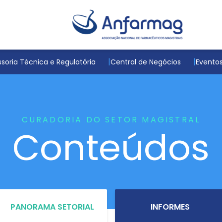
soria Técnica e Regulatória
Central de Negócios
Evento
CURADORIA DO SETOR MAGISTRAL
Conteúdos
PANORAMA SETORIAL
INFORMES