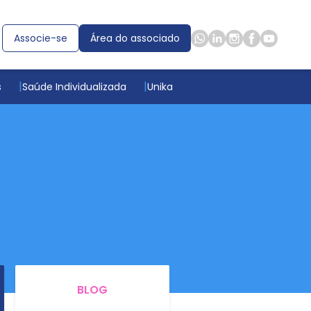
Associe-se
Área do associado
s
Saúde Individualizada
Unika
BLOG