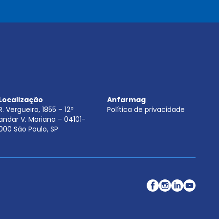
.
.
.
.
*
Localização
Anfarmag
R. Vergueiro, 1855 – 12º
Política de privacidade
andar V. Mariana – 04101-
000 São Paulo, SP