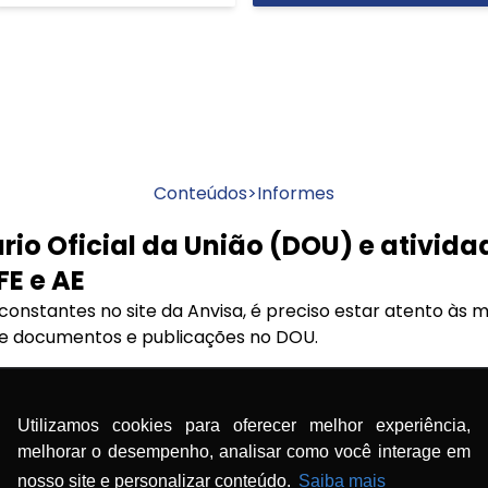
Conteúdos
>
Informes
rio Oficial da União (DOU) e ativid
FE e AE
 constantes no site da Anvisa, é preciso estar atento às
de documentos e publicações no DOU.
passo a passo detalhado para visualizar a publicação de
a página contendo os dados da farmácia e a página cont
Utilizamos cookies para oferecer melhor experiência,
melhorar o desempenho, analisar como você interage em
isa do diário oficial da união (DOU) e atividades das auto
nosso site e personalizar conteúdo.
Saiba mais