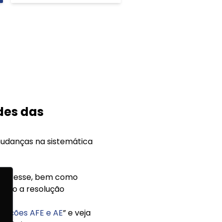
ades das
 mudanças na sistemática
 interesse, bem como
endo a resolução
rizações AFE e AE
” e veja