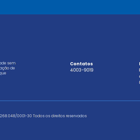
l
*
dade sem
Contatos
aração de
4003-9019
que
268.048/0001-30 Todos os direitos reservados