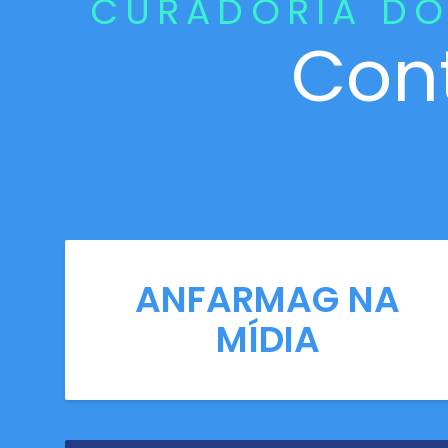
CURADORIA DO
Con
ANFARMAG NA
MÍDIA