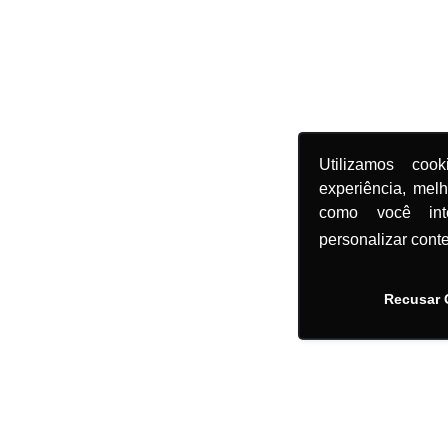
Utilizamos coo
experiência, mel
como você in
personalizar cont
Recusar 