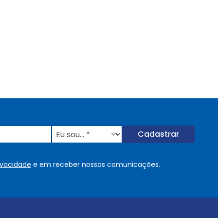
E
Cadastrar
u
s
o
rivacidade
e em receber nossas comunicações.
u
.
.
.
.
*