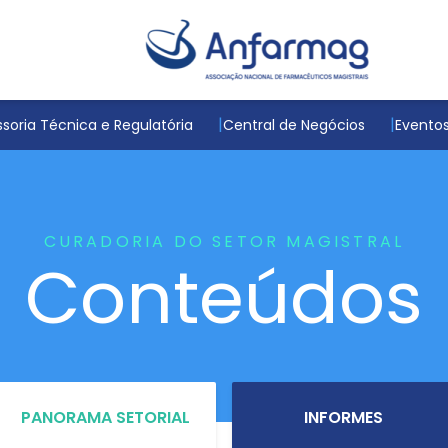
soria Técnica e Regulatória
Central de Negócios
Evento
CURADORIA DO SETOR MAGISTRAL
Conteúdos
PANORAMA SETORIAL
INFORMES