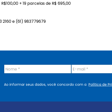
o R$100,00 + 19 parcelas de R$ 695,00
3 2160 e (61) 983779679
N
E
o
-
m
m
e
a
Ao informar seus dados, você concordo com a
Política de P
*
i
l
*