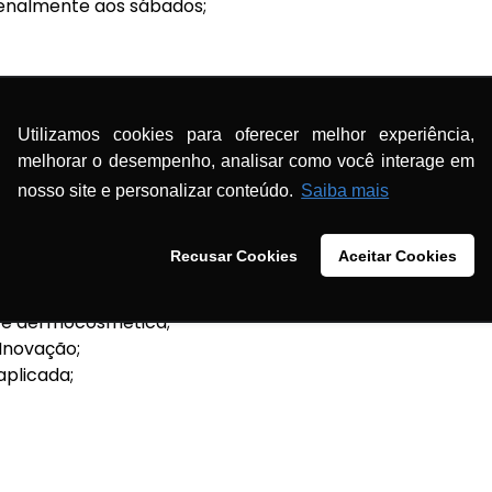
zenalmente aos sábados;
Utilizamos cookies para oferecer melhor experiência,
melhorar o desempenho, analisar como você interage em
ica;
nosso site e personalizar conteúdo.
Saiba mais
dicamentos;
os biotecnológicos;
Recusar Cookies
Aceitar Cookies
tópicas e transdermicas;
dicamentos cosméticos;
a e dermocosmética;
 Inovação;
aplicada;