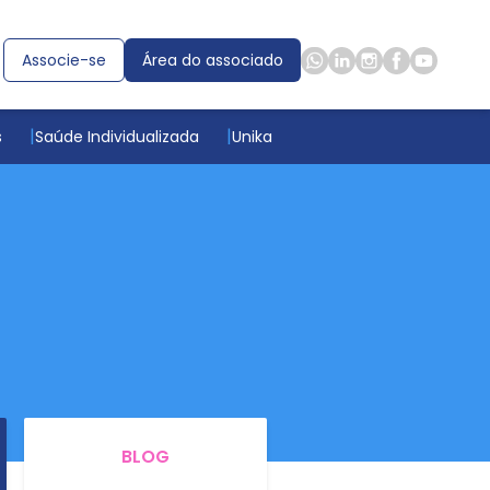
Associe-se
Área do associado
s
Saúde Individualizada
Unika
BLOG