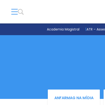
Academia Magistral
ATR – Asses
ANFARMAG NA MÍDIA