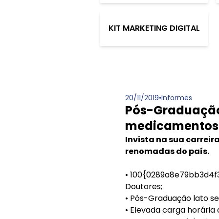
KIT MARKETING DIGITAL
20/11/2019
•
Informes
Pós-Graduação 
medicamentos 
Invista na sua carrei
renomadas do país.
• 100{0289a8e79bb3d4
Doutores;
• Pós-Graduação lato sen
• Elevada carga horária 