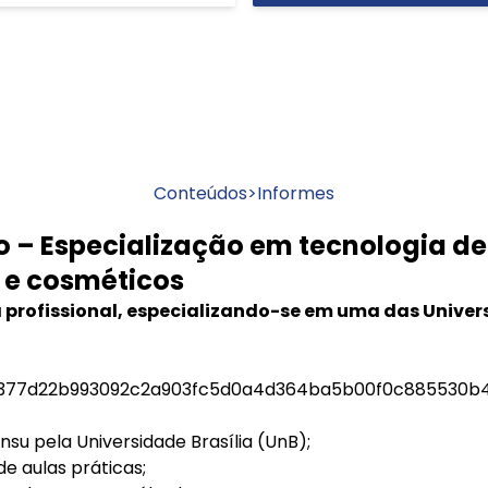
Conteúdos
>
Informes
– Especialização em tecnologia de
e cosméticos
ra profissional, especializando-se em uma das Unive
f377d22b993092c2a903fc5d0a4d364ba5b00f0c885530b46
su pela Universidade Brasília (UnB);
de aulas práticas;