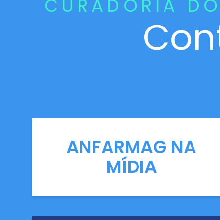
CURADORIA DO
Con
ANFARMAG NA
MÍDIA