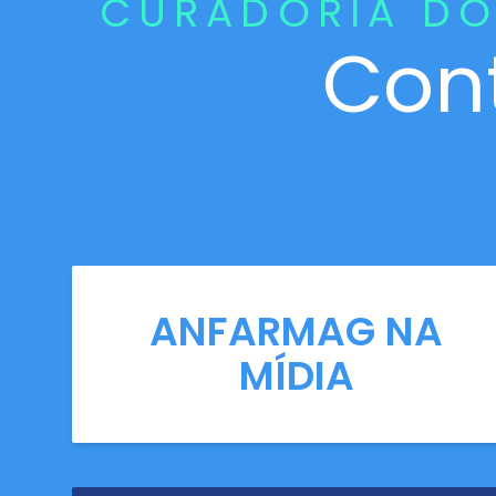
CURADORIA DO
Con
ANFARMAG NA
MÍDIA