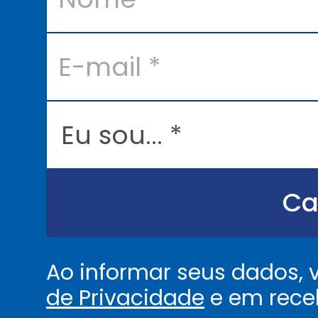
e
*
E
-
m
a
i
l
E
*
u
s
o
u
.
.
Ca
.
.
*
Ao informar seus dados,
de Privacidade
e em rece