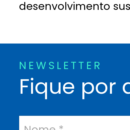
desenvolvimento sust
NEWSLETTER
Fique por 
N
o
m