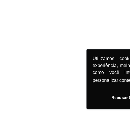
Utilizamos coo
experiência, mel
como você in
personalizar cont
Recusar 