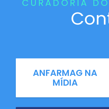
CURADORIA DO
Con
ANFARMAG NA
MÍDIA