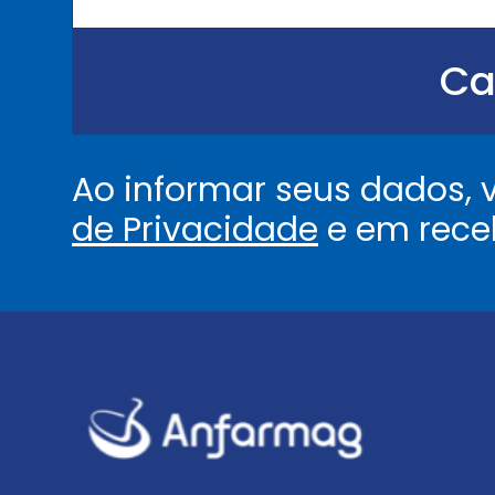
u
.
.
Ca
.
.
*
Ao informar seus dados,
de Privacidade
e em rece