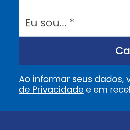
a
i
l
E
*
u
s
o
u
.
.
Ca
.
.
*
Ao informar seus dados,
de Privacidade
e em rece