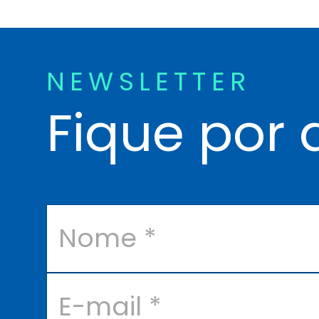
NEWSLETTER
Fique por 
N
o
m
e
*
E
-
m