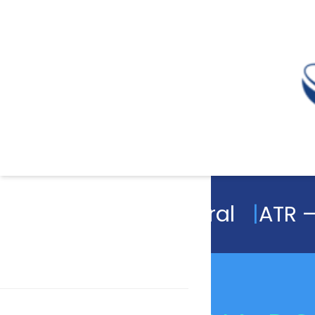
Academia Magistral
ATR –