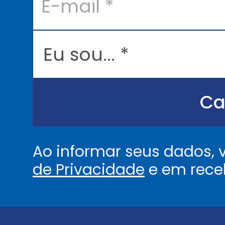
m
a
i
l
E
*
u
s
o
u
.
.
Ca
.
.
*
Ao informar seus dados,
de Privacidade
e em rece