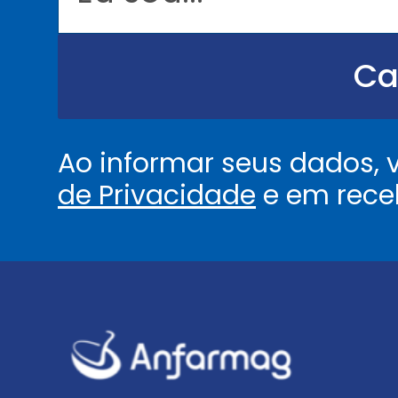
o
u
.
.
Ca
.
.
*
Ao informar seus dados,
de Privacidade
e em rece