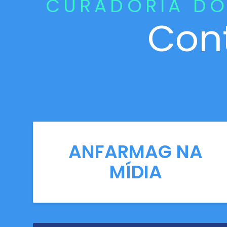
CURADORIA DO
Con
ANFARMAG NA
MÍDIA