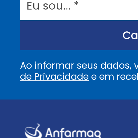
s
o
u
.
.
Ca
.
.
*
Ao informar seus dados,
de Privacidade
e em rece