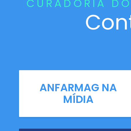
CURADORIA DO
Con
ANFARMAG NA
MÍDIA