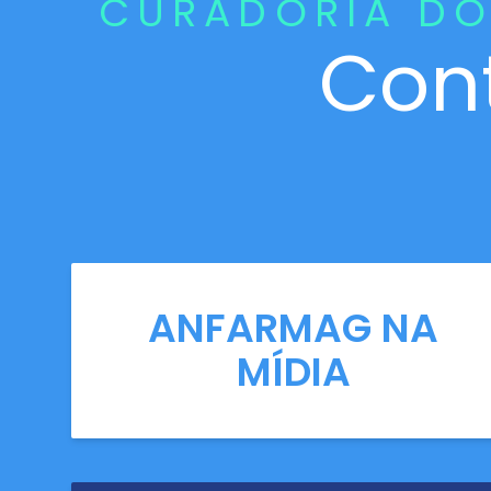
CURADORIA DO
Con
ANFARMAG NA
MÍDIA