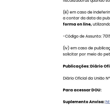
fiscalizadoras quando s
(iii) em caso de indefe
a contar da data da pub
forma on line,
utilizand
-Código de Assunto: 7
(iv) em caso de publica
solicitar por meio do pe
Publicações: Diário Of
Diário Oficial da União N
Para acessar DOU:
Suplemento Anvisa:
ht