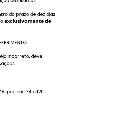
ição de insumos;
tro do prazo de dez dias
co
exclusivamente de
EFERIMENTO;
ja incorreto, deve
cações;
A, páginas 74 a 121.