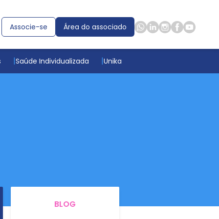
Associe-se
Área do associado
s
Saúde Individualizada
Unika
BLOG