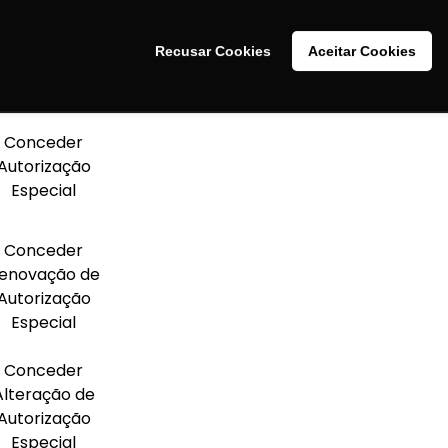
m o art. 9º da Resolução – RDC nº 17, de 28 de março de
Recusar Cookies
Aceitar Cookies
ial (AE):
Conceder
Autorização
Especial
Conceder
enovação de
Autorização
Especial
Conceder
Alteração de
Autorização
Especial