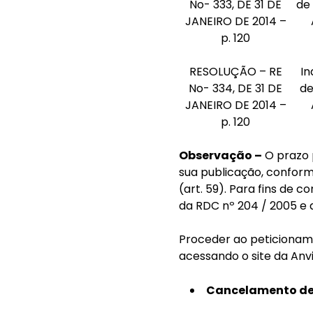
No- 333, DE 31 DE
de
JANEIRO DE 2014 –
p. 120
RESOLUÇÃO – RE
In
No- 334, DE 31 DE
de
JANEIRO DE 2014 –
p. 120
Observação –
O prazo p
sua publicação, conforme 
(art. 59). Para fins de 
da RDC nº 204 / 2005 e ar
Proceder ao peticioname
acessando o site da Anv
Cancelamento de 