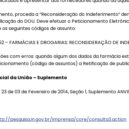
olicitados e apresentar aos fornecedores quando da aquis
rimento, proceda a “Reconsideração do Indeferimento” den
licação do DOU. Deve efetuar o Peticionamento Eletrôni
o os seguintes códigos de assunto:
0152 – FARMÁCIAS E DROGARIAS: RECONSIDERAÇÃO DE IND
ções com erros: quando algum dos dados da farmácia este
ticionamento (código de assuntos) a Retificação de publi
icial da União – Suplemento
º 23 de 03 de Fevereiro de 2014, Seção 1, Suplemento ANVIS
tp://pesquisa.in.gov.br/imprensa/core/consulta3.action