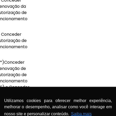
Conceder
enovação da
utorização de
uncionamento
Conceder
utorização de
uncionamento
(*)Conceder
enovação de
utorização de
uncionamento
E) e Conceder
enovação de
Autorização
Utilizamos cookies para oferecer melhor experiência,
special (AE)
melhorar o desempenho, analisar como você interage em
nosso site e personalizar conteúdo.
Saiba mais