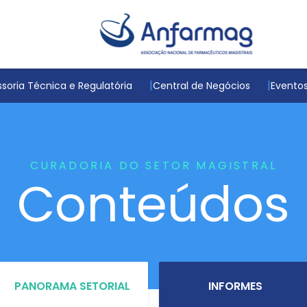
soria Técnica e Regulatória
Central de Negócios
Evento
CURADORIA DO SETOR MAGISTRAL
Conteúdos
PANORAMA SETORIAL
INFORMES