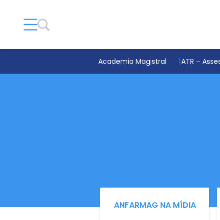
Academia Magistral
ATR – Asses
ANFARMAG NA MÍDIA