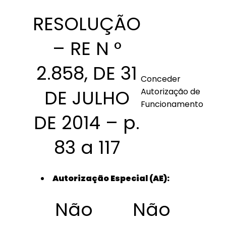
RESOLUÇÃO
– RE N °
2.858, DE 31
Conceder
DE JULHO
Autorização de
Funcionamento
DE 2014 – p.
83 a 117
Autorização Especial (AE):
Não
Não