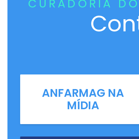
CURADORIA DO
Con
ANFARMAG NA
MÍDIA