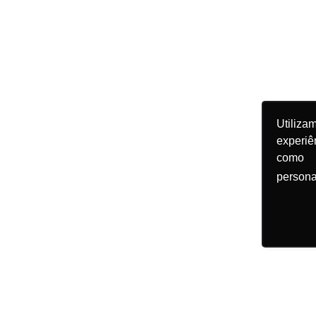
Utiliz
experiê
como 
persona