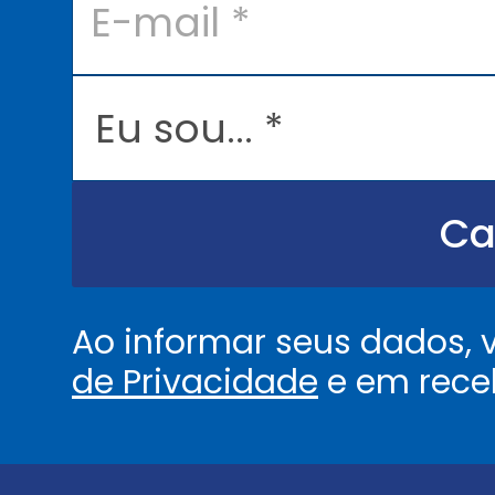
m
a
i
l
E
*
u
s
o
u
.
.
Ca
.
.
*
Ao informar seus dados,
de Privacidade
e em rece