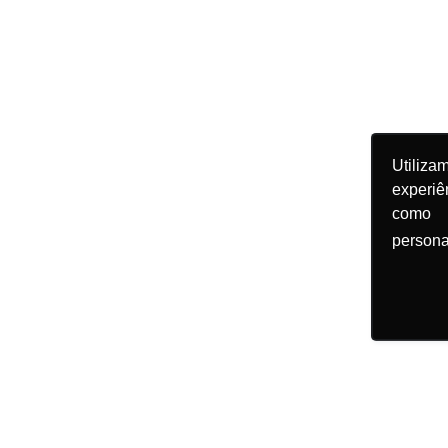
Utiliz
experiê
como 
persona