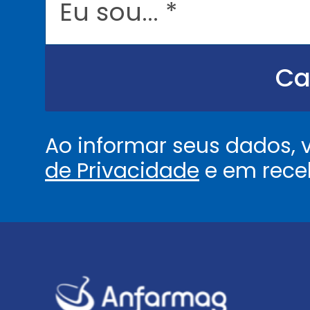
s
o
u
.
.
Ca
.
.
*
Ao informar seus dados,
de Privacidade
e em rece