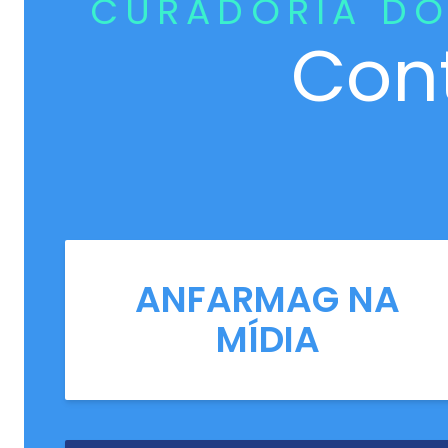
CURADORIA DO
Con
ANFARMAG NA
MÍDIA