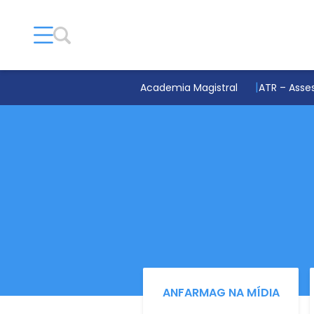
Academia Magistral
ATR – Asses
ANFARMAG NA MÍDIA