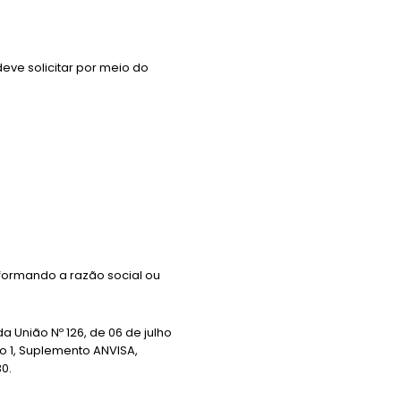
eve solicitar por meio do
nformando a razão social ou
 da União Nº 126, de 06 de julho
o 1, Suplemento ANVISA,
30.