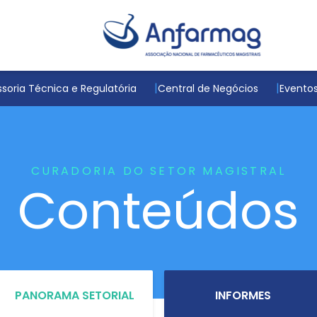
soria Técnica e Regulatória
Central de Negócios
Evento
CURADORIA DO SETOR MAGISTRAL
Conteúdos
PANORAMA SETORIAL
INFORMES