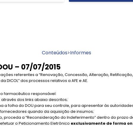
Conteúdos
>
Informes
DOU – 07/07/2015
cações referentes a “Renovação, Concessão, Alteração, Retificaçã
a DICOL” dos processos relativos a AFE e AE.
 farmacêutico responsável:
 através dos links abaixo descritos;
ima a folha do DOU para seu controle, para apresentar às autoridade
s fornecedores quando da aquisição de insumos;
to, proceda a “Reconsideração do Indeferimento” dentro do prazo d
efetuar o Peticionamento Eletrônico
exclusivamente de forma on 