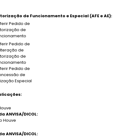
torização de Funcionamento e Especial (AFE e AE):
ferir Pedido de
torização de
ncionamento
ferir Pedido de
lteração de
torização de
ncionamento
ferir Pedido de
oncessão de
ização Especial
licações:
Houve
da ANVISA/DICOL:
o Houve
da ANVISA/DICOL: