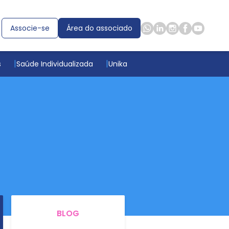
Associe-se
Área do associado
s
Saúde Individualizada
Unika
BLOG