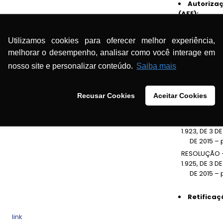
Autoriza
(AFE):
RESOLUÇÃO –
1.919, DE 3 D
Utilizamos cookies para oferecer melhor experiência,
DE 2015 – p. 
melhorar o desempenho, analisar como você interage em
RESOLUÇÃO –
nosso site e personalizar conteúdo.
Saiba mais
1.921, DE 3 D
DE 2015 – p. 
Recusar Cookies
Aceitar Cookies
Autorizaç
RESOLUÇÃO –
1.923, DE 3 D
DE 2015 – 
RESOLUÇÃO –
1.925, DE 3 D
DE 2015 – 
Retificaç
link