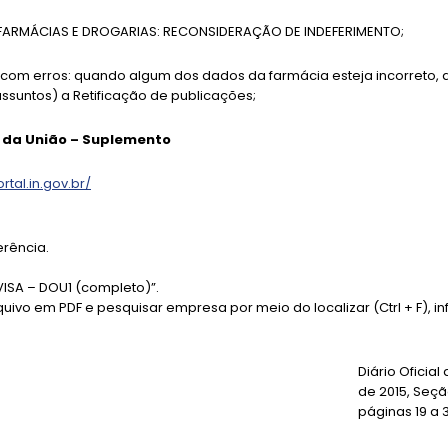
– FARMÁCIAS E DROGARIAS: RECONSIDERAÇÃO DE INDEFERIMENTO;
com erros: quando algum dos dados da farmácia esteja incorreto, d
ssuntos) a Retificação de publicações;
al da União – Suplemento
ortal.in.gov.br/
erência.
VISA – DOU1 (completo)”.
quivo em PDF e pesquisar empresa por meio do localizar (Ctrl + F), i
Diário Oficial
de 2015, Seçã
páginas 19 a 