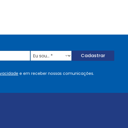
E
Cadastrar
u
s
o
rivacidade
e em receber nossas comunicações.
u
.
.
.
.
*