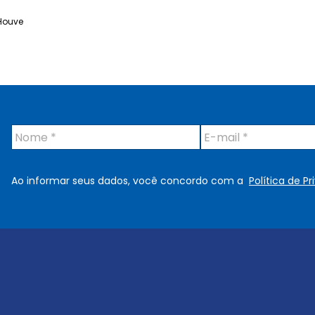
Houve
N
E
o
-
m
m
e
a
Ao informar seus dados, você concordo com a
Política de P
*
i
l
*