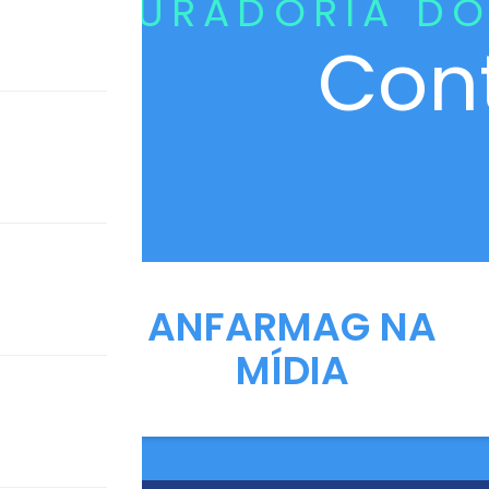
CURADORIA DO
Con
ANFARMAG NA
MÍDIA