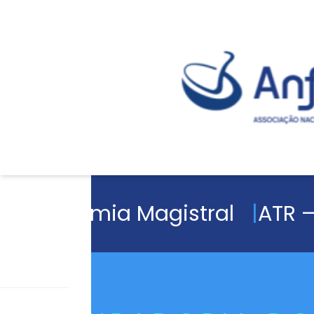
Academia Magistral
ATR –