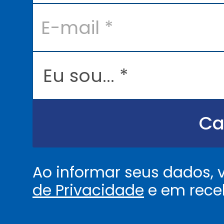
E
-
m
a
i
l
E
*
u
s
o
u
.
.
Ca
.
.
*
Ao informar seus dados,
de Privacidade
e em rece