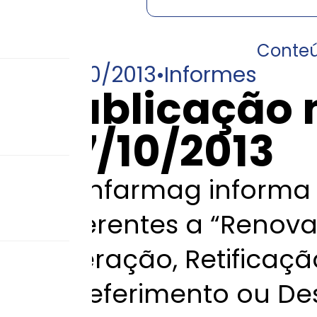
Conte
07/10/2013
•
Informes
Publicação 
07/10/2013
A Anfarmag informa 
referentes a “Renov
Alteração, Retificaç
Indeferimento ou De