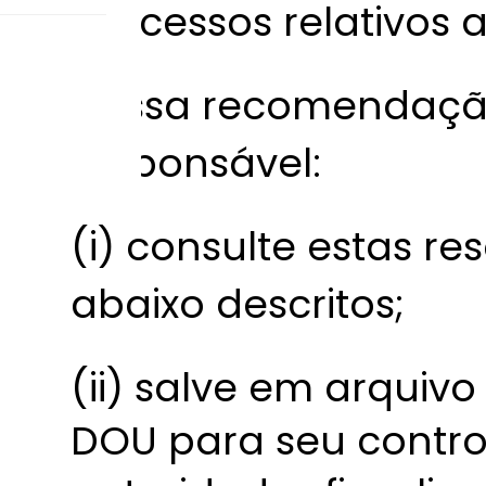
processos relativos a
Nossa recomendação
responsável:
(i) consulte estas re
abaixo descritos;
(ii) salve em arquiv
DOU para seu contro