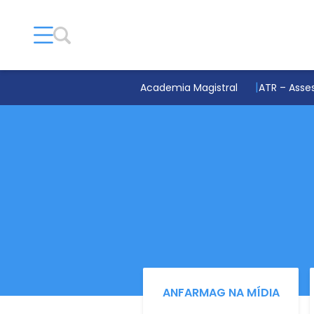
Academia Magistral
ATR – Asses
ANFARMAG NA MÍDIA