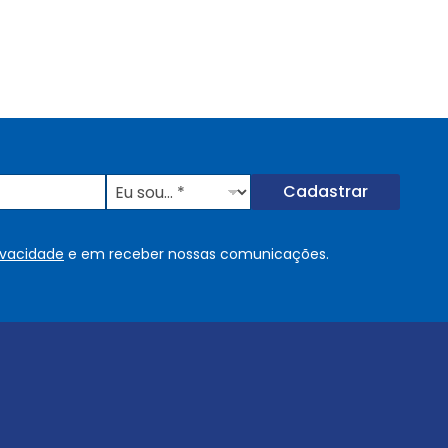
E
Cadastrar
u
s
o
rivacidade
e em receber nossas comunicações.
u
.
.
.
.
*