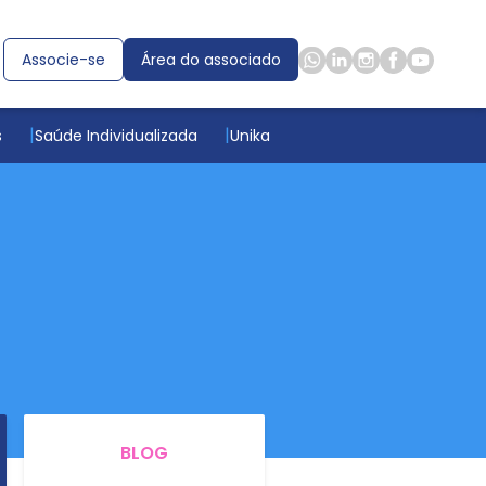
Associe-se
Área do associado
s
Saúde Individualizada
Unika
BLOG