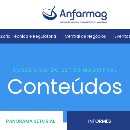
soria Técnica e Regulatória
Central de Negócios
Evento
CURADORIA DO SETOR MAGISTRAL
Conteúdos
PANORAMA SETORIAL
INFORMES