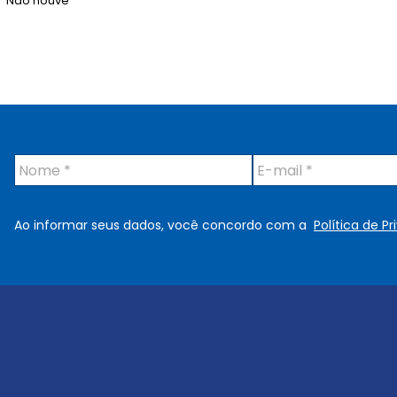
Não houve
N
E
o
-
m
m
e
a
Ao informar seus dados, você concordo com a
Política de P
*
i
l
*