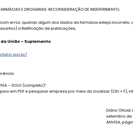
– FARMÁCIAS E DROGARIAS: RECONSIDERAÇÃO DE INDEFERIMENTO;
com erros: quando algum dos dados da farmácia esteja incorreto, d
ssuntos) a Retificação de publicações;
al da União – Suplemento
ortal.in.gov.br/
erência.
VISA – DOU1 (completo)”.
quivo em PDF e pesquisar empresa por meio do localizar (Ctrl + F), i
Diário Oficial
setembro de 
ANVISA, págin