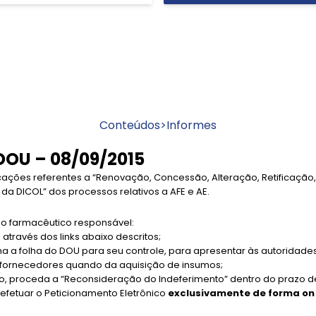
Conteúdos
>
Informes
DOU – 08/09/2015
cações referentes a “Renovação, Concessão, Alteração, Retificaçã
a DICOL” dos processos relativos a AFE e AE.
 farmacêutico responsável:
 através dos links abaixo descritos;
ima a folha do DOU para seu controle, para apresentar às autoridade
s fornecedores quando da aquisição de insumos;
to, proceda a “Reconsideração do Indeferimento” dentro do prazo d
efetuar o Peticionamento Eletrônico
exclusivamente de forma on 