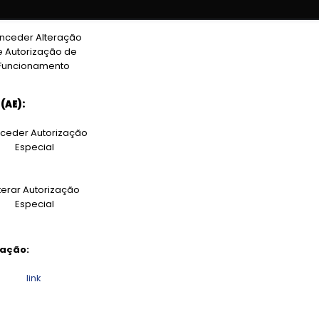
e Funcionamento
nceder Alteração
e Autorização de
Funcionamento
(AE):
ceder Autorização
Especial
terar Autorização
Especial
cação:
link