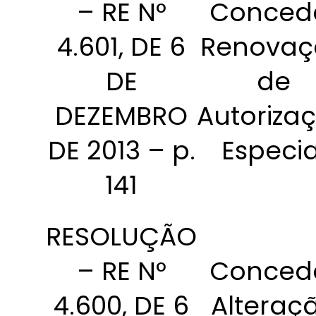
– RE N°
Conced
4.601, DE 6
Renovaç
DE
de
DEZEMBRO
Autoriza
DE 2013 – p.
Especia
141
RESOLUÇÃO
– RE N°
Conced
4.600, DE 6
Alteraç