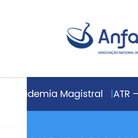
Academia Magistral
ATR –