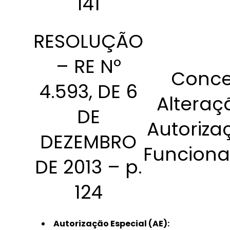
141
RESOLUÇÃO
– RE Nº
Conce
4.593, DE 6
Alteraç
DE
Autoriza
DEZEMBRO
Funcion
DE 2013 – p.
124
Autorização Especial (AE):