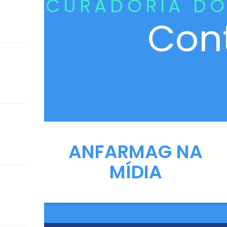
CURADORIA DO
Con
ANFARMAG NA
MÍDIA