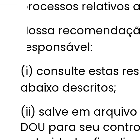
processos relativos a
Nossa recomendação
responsável:
(i) consulte estas re
abaixo descritos;
(ii) salve em arquiv
DOU para seu contro