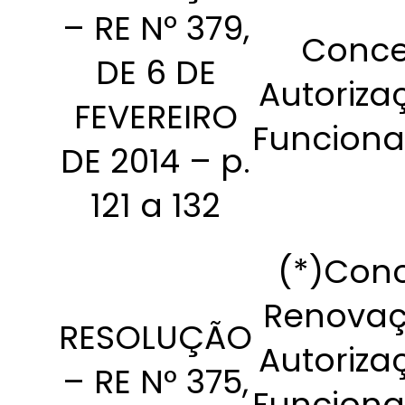
– RE Nº 379,
Conce
DE 6 DE
Autoriza
FEVEREIRO
Funcion
DE 2014 – p.
121 a 132
(*)Con
Renovaç
RESOLUÇÃO
Autoriza
– RE N° 375,
Funcion