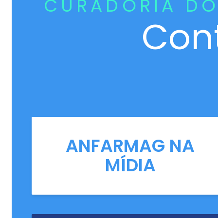
CURADORIA DO
Con
ANFARMAG NA
MÍDIA