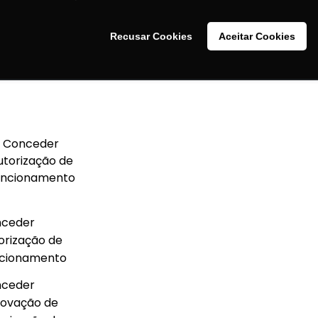
º 197, de 13 de outubro de 2014, Seção 1, Suplemento ANVISA
Recusar Cookies
Aceitar Cookies
uncionamento (AFE):
Conceder
utorização de
uncionamento
ceder
orização de
cionamento
ceder
ovação de