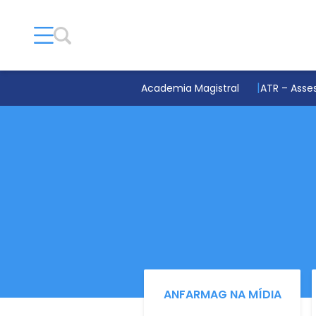
Academia Magistral
ATR – Asses
ANFARMAG NA MÍDIA