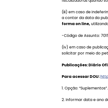
fiscalizadoras quando s
(iii) em caso de indefe
a contar da data da pub
forma on line,
utilizand
-Código de Assunto: 7
(iv) em caso de publica
solicitar por meio do pe
Publicações: Diário Of
Para acessar DOU:
http
1. Opção: “Suplementos”.
2. Informar data e ano d