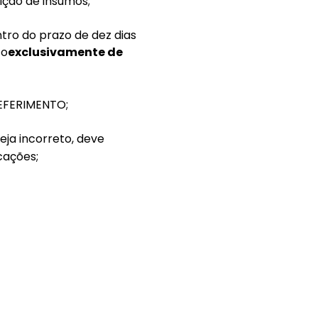
ição de insumos;
tro do prazo de dez dias
co
exclusivamente de
EFERIMENTO;
ja incorreto, deve
cações;