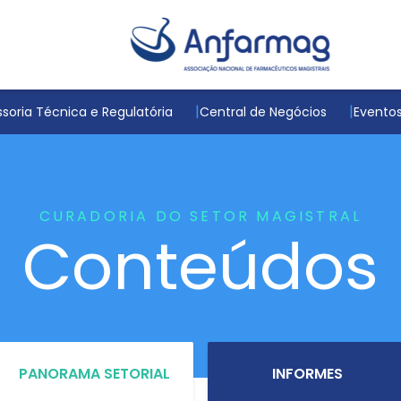
soria Técnica e Regulatória
Central de Negócios
Evento
CURADORIA DO SETOR MAGISTRAL
Conteúdos
PANORAMA SETORIAL
INFORMES