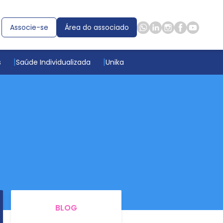
Associe-se
Área do associado
s
Saúde Individualizada
Unika
BLOG