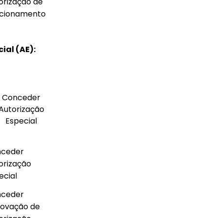
orização de
cionamento
ial (AE):
Conceder
Autorização
Especial
ceder
orização
ecial
ceder
ovação de