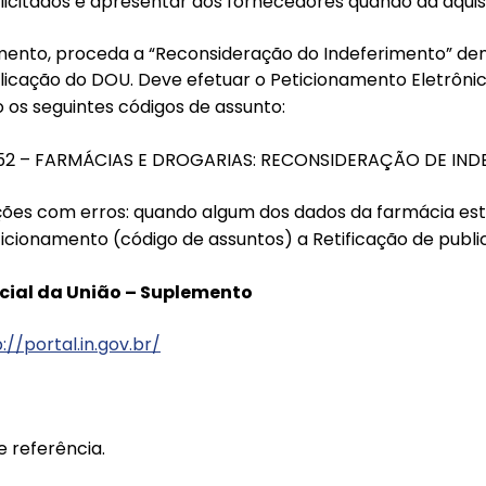
olicitados e apresentar aos fornecedores quando da aquis
rimento, proceda a “Reconsideração do Indeferimento” den
licação do DOU. Deve efetuar o Peticionamento Eletrôni
o os seguintes códigos de assunto:
0152 – FARMÁCIAS E DROGARIAS: RECONSIDERAÇÃO DE IND
ções com erros: quando algum dos dados da farmácia este
ticionamento (código de assuntos) a Retificação de publi
icial da União – Suplemento
://portal.in.gov.br/
e referência.