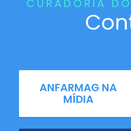
CURADORIA DO
Con
ANFARMAG NA
MÍDIA