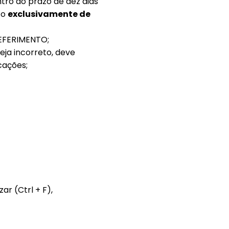
tro do prazo de dez dias
co
exclusivamente de
EFERIMENTO;
ja incorreto, deve
cações;
ar (Ctrl + F),