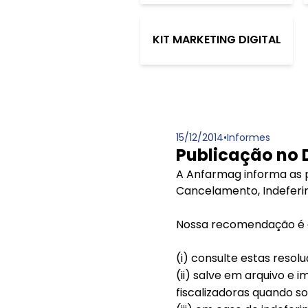
KIT MARKETING DIGITAL
15/12/2014
•
Informes
Publicação no 
A Anfarmag informa as p
Cancelamento, Indeferim
Nossa recomendação é q
(i) consulte estas resolu
(ii) salve em arquivo e 
fiscalizadoras quando s