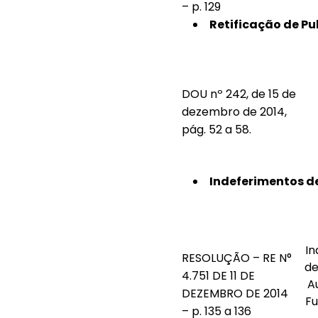
– p. 129
Retificação de Pu
DOU nº 242, de 15 de
dezembro de 2014,
pág. 52 a 58.
Indeferimentos de
In
RESOLUÇÃO – RE N°
de
4.751 DE 11 DE
A
DEZEMBRO DE 2014
F
– p. 135 a 136