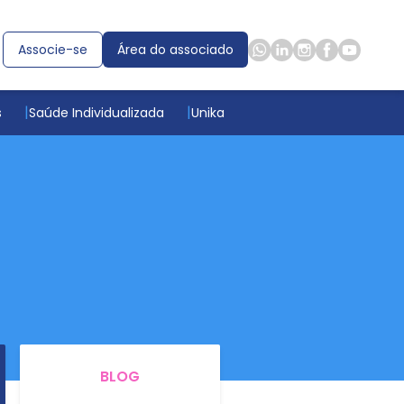
Associe-se
Área do associado
s
Saúde Individualizada
Unika
BLOG