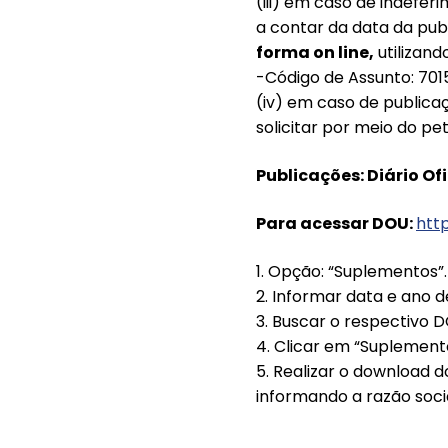
(iii) em caso de indefe
a contar da data da pub
forma on line,
utilizand
-Código de Assunto: 7
(iv) em caso de publica
solicitar por meio do pe
Publicações: Diário Of
Para acessar DOU:
http
1. Opção: “Suplementos”.
2. Informar data e ano d
3. Buscar o respectivo D
4. Clicar em “Suplemen
5. Realizar o download d
informando a razão soci