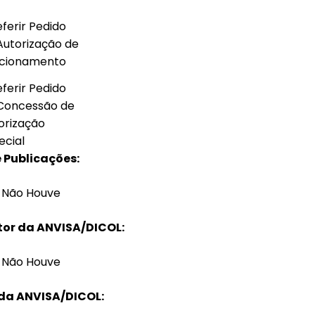
eferir Pedido
Autorização de
cionamento
eferir Pedido
Concessão de
orização
ecial
Publicações:
Não Houve
tor da ANVISA/DICOL:
Não Houve
 da ANVISA/DICOL: