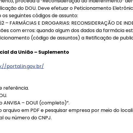
rimento, proceda a “Reconsideração do Indeferimento” den
licação do DOU. Deve efetuar o Peticionamento Eletrôni
o os seguintes códigos de assunto:
0152 – FARMÁCIAS E DROGARIAS: RECONSIDERAÇÃO DE IND
ções com erros: quando algum dos dados da farmácia este
ticionamento (código de assuntos) a Retificação de publi
icial da União – Suplemento
://portal.in.gov.br/
e referência.
OU.
to ANVISA – DOU1 (completo)”.
o arquivo em PDF e pesquisar empresa por meio do localiz
al ou número do CNPJ.