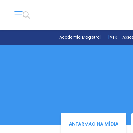
Academia Magistral
ATR – Asses
ANFARMAG NA MÍDIA