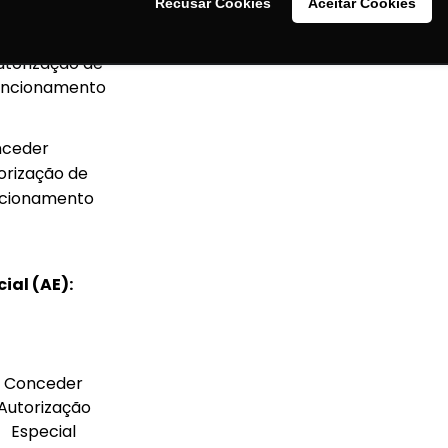
Recusar Cookies
Aceitar Cookies
Conceder
Alteração de
utorização de
uncionamento
ceder
orização de
cionamento
ial (AE):
Conceder
Autorização
Especial