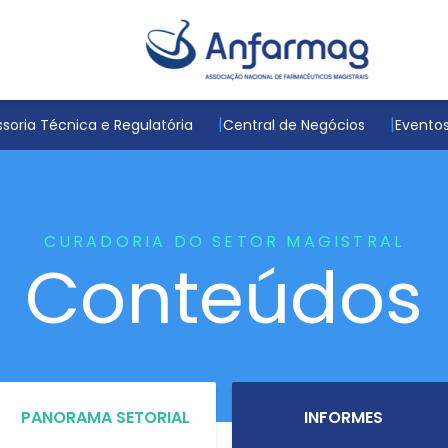
soria Técnica e Regulatória
Central de Negócios
Evento
CURADORIA DO SETOR MAGISTRAL
Conteúdos
PANORAMA SETORIAL
INFORMES