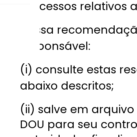
processos relativos a
Nossa recomendação
responsável:
(i) consulte estas re
abaixo descritos;
(ii) salve em arquiv
DOU para seu contro