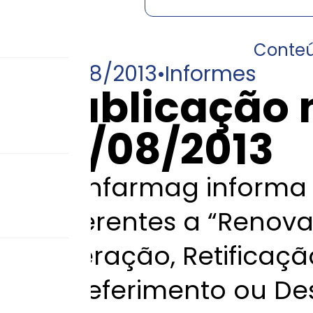
Conte
19/08/2013
•
Informes
Publicação 
19/08/2013
A Anfarmag informa 
referentes a “Renov
Alteração, Retificaç
Indeferimento ou De