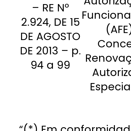
Autoriza
– RE Nº
Funcion
2.924, DE 15
(AFE
DE AGOSTO
Conce
DE 2013 – p.
Renovaç
94 a 99
Autori
Especia
“(*) Em conformidad