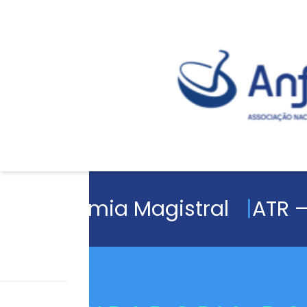
Academia Magistral
ATR –