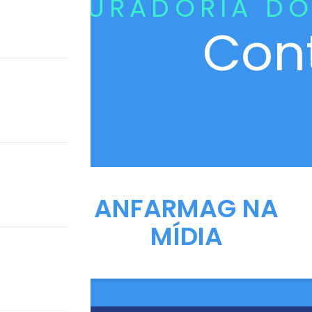
CURADORIA DO
Con
ANFARMAG NA
MÍDIA