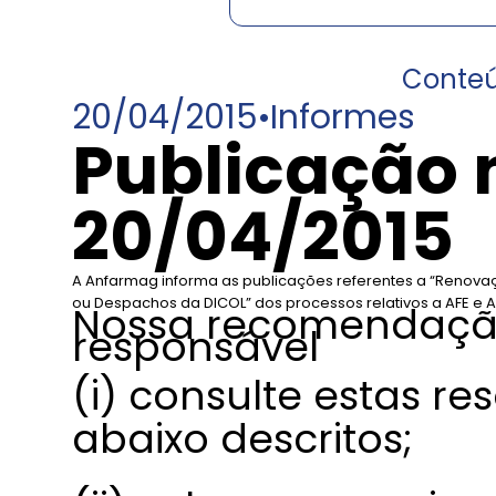
Conte
20/04/2015
•
Informes
Publicação 
20/04/2015
A Anfarmag informa as publicações referentes a “Renovaç
ou Despachos da DICOL” dos processos relativos a AFE e A
Nossa recomendação
responsável
(i) consulte estas re
abaixo descritos;