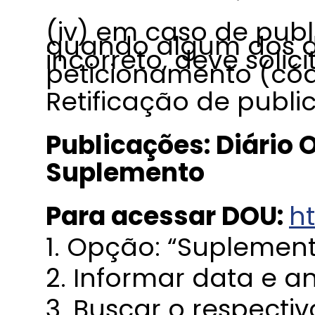
(iv) em caso de publ
quando algum dos d
incorreto, deve solic
peticionamento (cód
Retificação de publi
Publicações: Diário O
Suplemento
Para acessar DOU:
ht
1. Opção: “Suplement
2. Informar data e a
3. Buscar o respecti