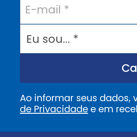
-
m
a
i
l
E
*
u
s
o
u
.
.
Ca
.
.
*
Ao informar seus dados,
de Privacidade
e em rece