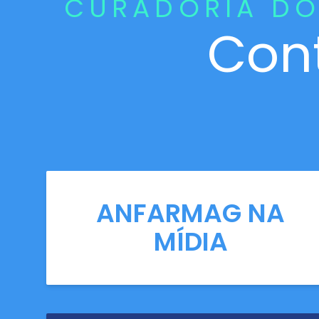
CURADORIA DO
Con
ANFARMAG NA
MÍDIA