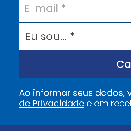
-
m
a
i
l
E
*
u
s
o
u
.
.
Ca
.
.
*
Ao informar seus dados,
de Privacidade
e em rece