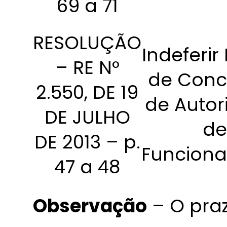
69 a 71
RESOLUÇÃO
Indeferir
– RE N°
de Conc
2.550, DE 19
de Autor
DE JULHO
de
DE 2013 – p.
Funcion
47 a 48
Observação
– O praz