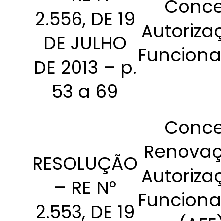
Conce
2.556, DE 19
Autoriza
DE JULHO
Funcion
DE 2013 – p.
53 a 69
Conce
Renovaç
RESOLUÇÃO
Autoriza
– RE Nº
Funcion
2.553, DE 19