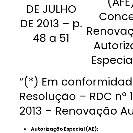
(AFE
DE JULHO
Conce
DE 2013 – p.
Renovaç
48 a 51
Autori
Especia
“(*) Em conformidad
Resolução – RDC nº 
2013 – Renovação Au
Autorização Especial (AE):