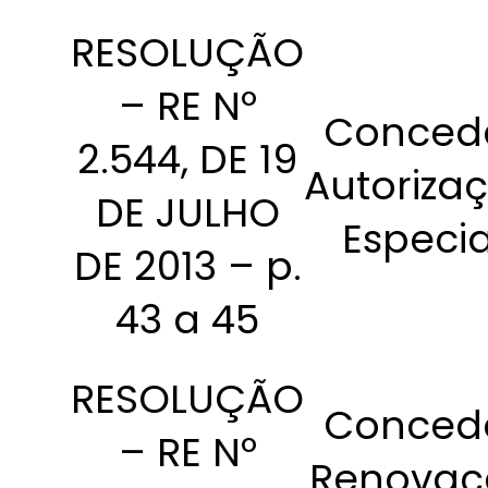
RESOLUÇÃO
– RE Nº
Conced
2.544, DE 19
Autoriza
DE JULHO
Especia
DE 2013 – p.
43 a 45
RESOLUÇÃO
Conced
– RE Nº
Renovaç