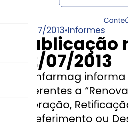
Conte
22/07/2013
•
Informes
Publicação 
22/07/2013
A Anfarmag informa 
referentes a “Renov
Alteração, Retificaç
Indeferimento ou De