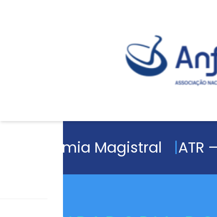
Academia Magistral
ATR –