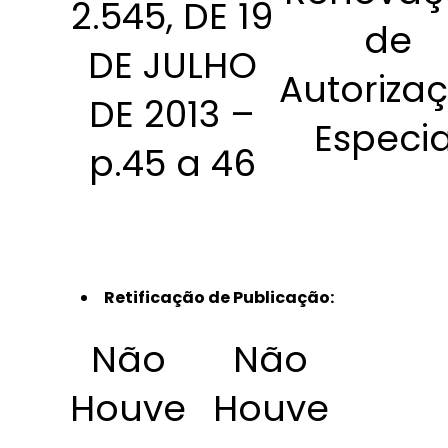
2.545, DE 19
de
DE JULHO
Autoriza
DE 2013 –
Especia
p.45 a 46
Retificação de Publicação:
Não
Não
Houve
Houve