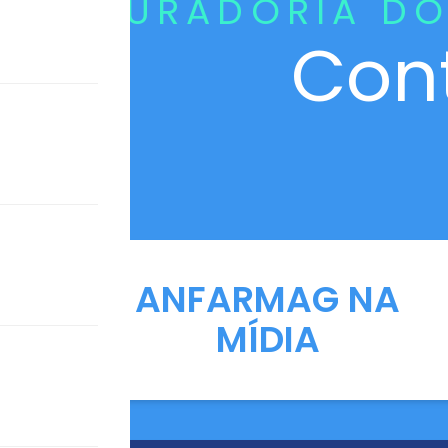
CURADORIA DO
Con
ANFARMAG NA
MÍDIA