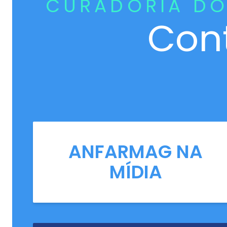
CURADORIA DO
Con
ANFARMAG NA
MÍDIA