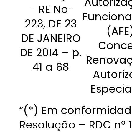
Autoriza
– RE No-
Funcion
223, DE 23
(AFE
DE JANEIRO
Conce
DE 2014 – p.
Renovaç
41 a 68
Autori
Especia
“(*) Em conformidad
Resolução – RDC nº 