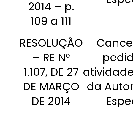
2014 – p.
109 a 111
RESOLUÇÃO
Cancel
– RE N°
pedid
1.107, DE 27
atividad
DE MARÇO
da Auto
DE 2014
Espe