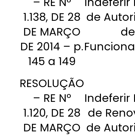
– RE N°
Indeferir
1.138, DE 28
de Autor
DE MARÇO
de
DE 2014 – p.
Funcion
145 a 149
RESOLUÇÃO
– RE Nº
Indeferir
1.120, DE 28
de Reno
DE MARÇO
de Autor