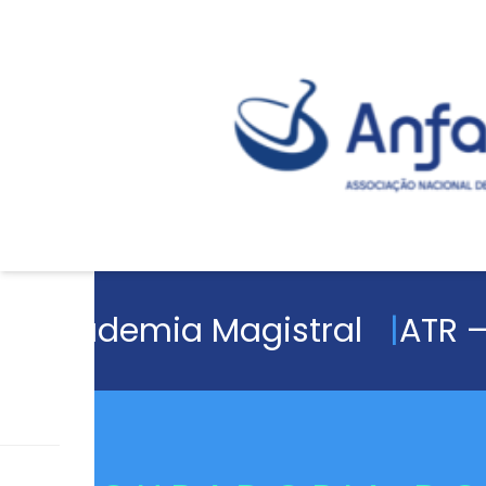
Academia Magistral
ATR –