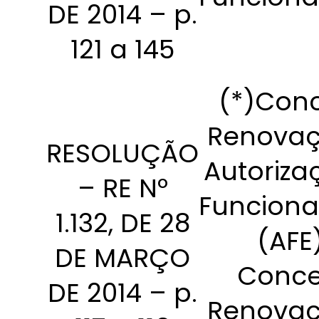
DE 2014 – p.
121 a 145
(*)Con
Renovaç
RESOLUÇÃO
Autoriza
– RE Nº
Funcion
1.132, DE 28
(AFE
DE MARÇO
Conce
DE 2014 – p.
Renovaç