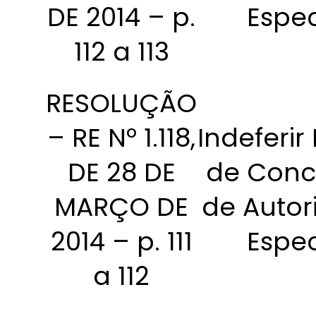
DE 2014 – p.
Espec
112 a 113
RESOLUÇÃO
– RE Nº 1.118,
Indeferir
DE 28 DE
de Conc
MARÇO DE
de Autor
2014 – p. 111
Espec
a 112