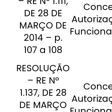
– RE N° 1.111,
Conce
DE 28 DE
Autoriza
MARÇO DE
Funcion
2014 – p.
107 a 108
RESOLUÇÃO
– RE N°
Conce
1.137, DE 28
Autoriza
DE MARÇO
Funcion