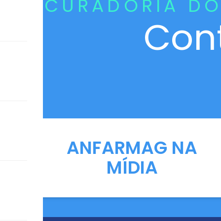
CURADORIA DO
Con
ANFARMAG NA
MÍDIA