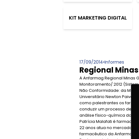
KIT MARKETING DIGITAL
17/09/2014
•
Informes
Regional Minas
A Anfarmag Regional Minas 
Monitoramento/ 2012 (Sistem
Não Conformidade: da Matéria
Universitário Newton Paiva, 
como palestrantes os farmac
conduzir um processo de inv
análise físico-química da ág
Patrícia Malafati é farmacêu
22 anos atua no mercado far
farmacêutico da Anfarmag N