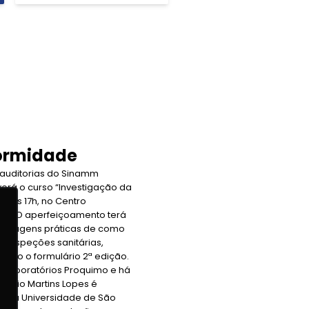
formidade
auditorias do Sinamm
erá o curso “Investigação da
h às 17h, no Centro
(MG). O aperfeiçoamento terá
abordagens práticas de como
 inspeções sanitárias,
undo o formulário 2ª edição.
os Laboratórios Proquimo e há
Hélio Martins Lopes é
pela Universidade de São