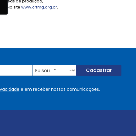
nas áreas de produção,
s pelo site
www.crfmg.org.br
.
E
Cadastrar
u
s
o
rivacidade
e em receber nossas comunicações.
u
.
.
.
.
*