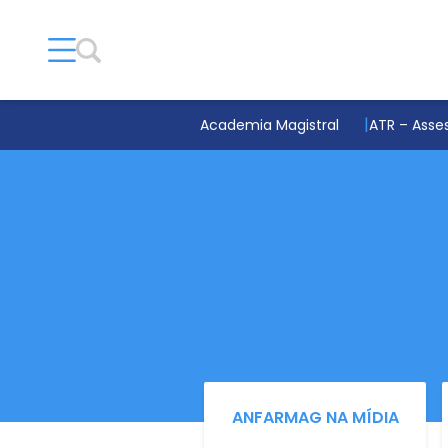
Academia Magistral
ATR – Asses
ANFARMAG NA MÍDIA