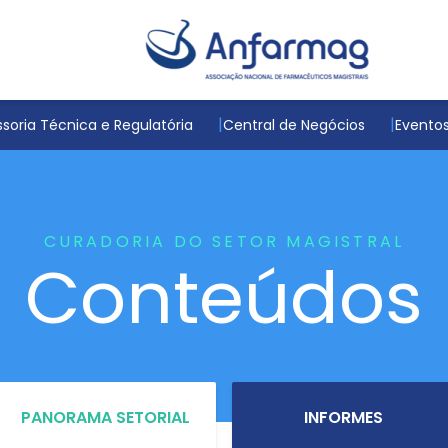
soria Técnica e Regulatória
Central de Negócios
Evento
CURADORIA DO SETOR MAGISTRAL
Conteúdos
PANORAMA SETORIAL
INFORMES