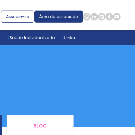
Associe-se
Área do associado
s
Saúde Individualizada
Unika
BLOG