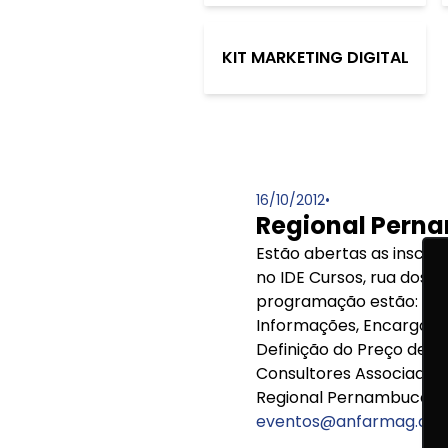
KIT MARKETING DIGITAL
16/10/2012
•
Regional Pern
Estão abertas as inscriç
no IDE Cursos, rua dos 
programação estão: Cen
Informações, Encargos S
Definição do Preço de Ve
Consultores Associados, 
Regional Pernambuco e a
eventos@anfarmag.org.