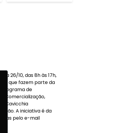
dia 26/10, das 8h às 17h,
picos que fazem parte da
Fluxograma de
 e Comercialização,
da Cavicchia
ação. A iniciativa é da
zadas pelo e-mail
8.