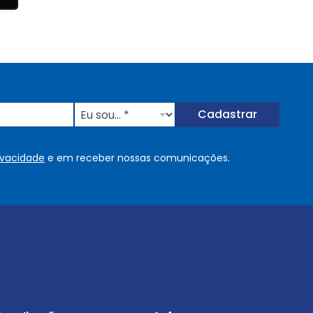
E
Cadastrar
u
s
o
rivacidade
e em receber nossas comunicações.
u
.
.
.
.
*