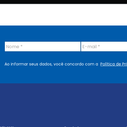
N
E
o
-
m
m
e
a
Ao informar seus dados, você concordo com a
Política de P
*
i
l
*