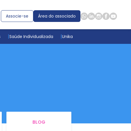
Associe-se
Área do associado
s
Saúde Individualizada
Unika
BLOG