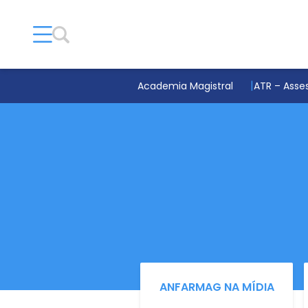
Academia Magistral
ATR – Asses
ANFARMAG NA MÍDIA