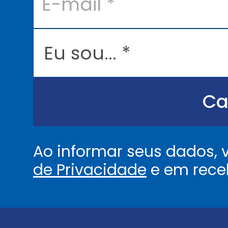
m
a
i
l
E
*
u
s
o
u
.
.
Ca
.
.
*
Ao informar seus dados,
de Privacidade
e em rece