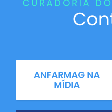
CURADORIA DO
Con
ANFARMAG NA
MÍDIA