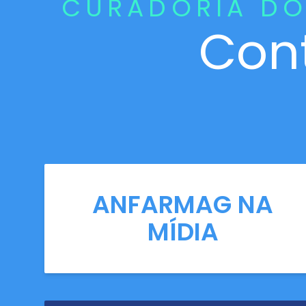
CURADORIA DO
Con
ANFARMAG NA
MÍDIA