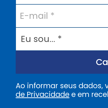
*
E
-
m
a
i
l
E
*
u
s
o
u
.
.
Ca
.
.
*
Ao informar seus dados,
de Privacidade
e em rece