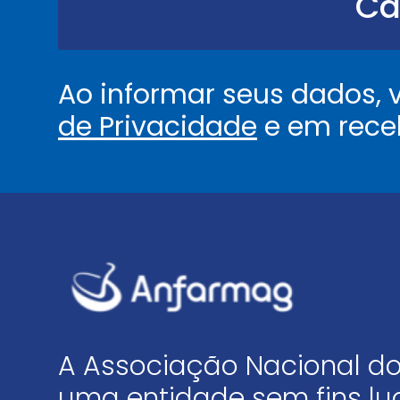
Ca
.
.
*
Ao informar seus dados,
de Privacidade
e em rece
A Associação Nacional do
uma entidade sem fins luc