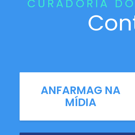
CURADORIA DO
Con
ANFARMAG NA
MÍDIA