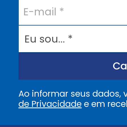
E
-
m
a
i
l
E
*
u
s
o
u
.
.
Ca
.
.
*
Ao informar seus dados,
de Privacidade
e em rece