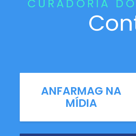
CURADORIA DO
Con
ANFARMAG NA
MÍDIA