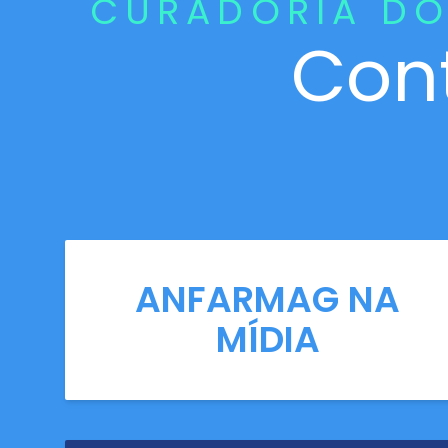
CURADORIA DO
Con
ANFARMAG NA
MÍDIA