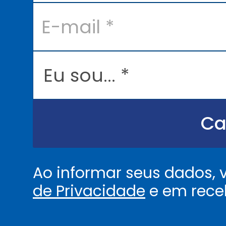
E
-
m
a
i
l
E
*
u
s
o
u
.
.
Ca
.
.
*
Ao informar seus dados,
de Privacidade
e em rece