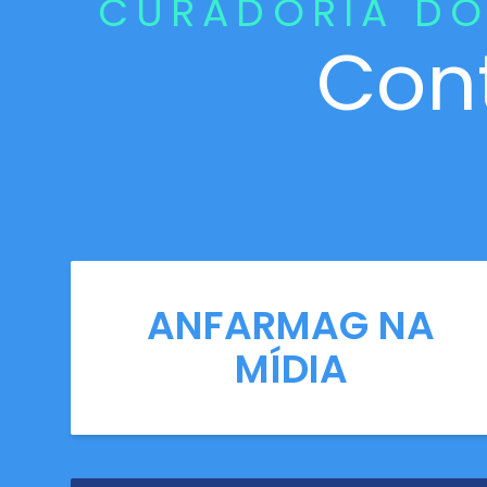
CURADORIA DO
Con
ANFARMAG NA
MÍDIA