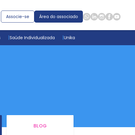
Associe-se
Área do associado
s
Saúde Individualizada
Unika
BLOG