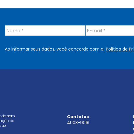
N
E
o
-
m
m
e
a
Ao informar seus dados, você concordo com a
Política de P
*
i
l
*
dade sem
Contatos
aração de
4003-9019
que