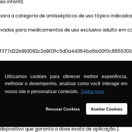
o infantil;
para a categoria de antissépticos de uso tópico indicados 
rivados para medicamentos de uso exclusivo adulto em 
4f377d22b993092c2a903fc5d0a4d364ba5b00f0c885530b4
4f377d22b993092c2a903fc5d0a4d364ba5b00f0c885530b4
Utilizamos cookies para oferecer melhor experiência,
melhorar o desempenho, analisar como você interage em
nosso site e personalizar conteúdo.
Saiba mais
4f377d22b993092c2a903fc5d0a4d364ba5b00f0c885530b
Recusar Cookies
Aceitar Cookies
 Comum Brasileira (DCB) nº 05313, na forma farmacêutic
à forma farmacêutica spray para aplicação tópica em mu
dispositivo que garanta a dose exata de aplicação.).