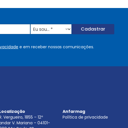
E
Cadastrar
u
s
o
rivacidade
e em receber nossas comunicações.
u
.
.
.
.
*
Localização
Anfarmag
R. Vergueiro, 1855 – 12º
Política de privacidade
andar V. Mariana – 04101-