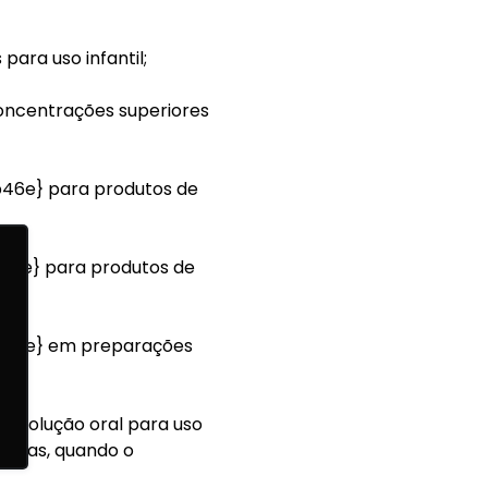
para uso infantil;
concentrações superiores
6e} para produtos de
6e} para produtos de
46e} em preparações
a solução oral para uso
cosas, quando o