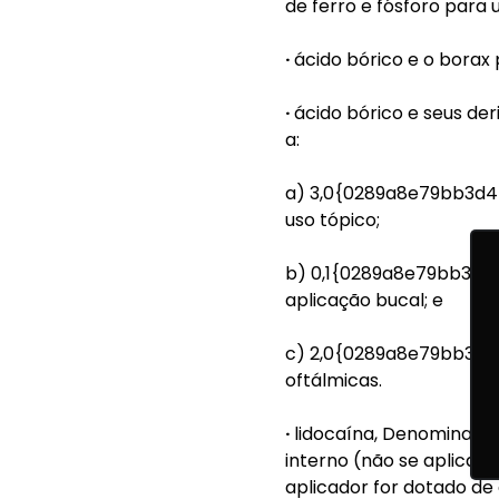
de ferro e fósforo para us
·
ácido bórico e o borax 
·
ácido bórico e seus de
a:
a) 3,0{0289a8e79bb3d
uso tópico;
b) 0,1{0289a8e79bb3d
aplicação bucal; e
c) 2,0{0289a8e79bb3d
oftálmicas.
·
lidocaína, Denominação
interno (não se aplica 
aplicador for dotado de 