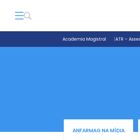
Academia Magistral
ATR – Asses
ANFARMAG NA MÍDIA