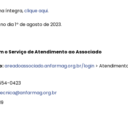
na íntegra,
clique aqui
.
o dia 1º de agosto de 2023.
m o Serviço de Atendimento ao Associado
o:
areadoassociado.anfarmag.org.br/login
> Atendimento
7554-0423
tecnica@anfarmag.org.br
19