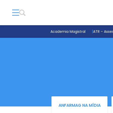
Academia Magistral
ATR – Asses
ANFARMAG NA MÍDIA