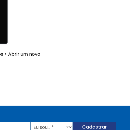
s > Abrir um novo
E
Cadastrar
u