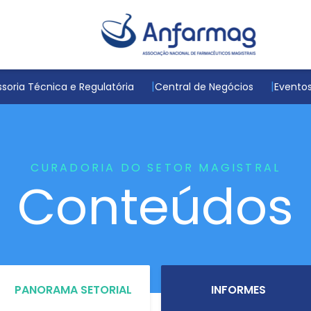
soria Técnica e Regulatória
Central de Negócios
Evento
CURADORIA DO SETOR MAGISTRAL
Conteúdos
PANORAMA SETORIAL
INFORMES