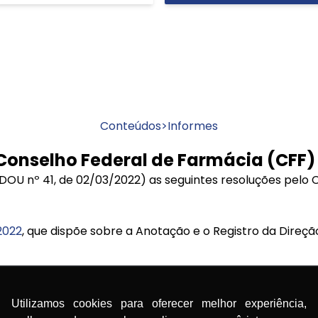
Conteúdos
>
Informes
Conselho Federal de Farmácia (CFF)
DOU nº 41, de 02/03/2022) as seguintes resoluções pelo 
2022
, que dispõe sobre a Anotação e o Registro da Direç
/2022
, que revoga a Resolução CFF nº 719/2021 (regulame
s Conselhos Federal e Regionais de Farmácia).
Utilizamos cookies para oferecer melhor experiência,