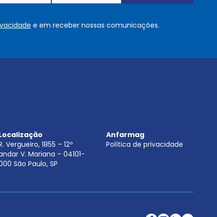
s
o
rivacidade
e em receber nossas comunicações.
u
.
.
.
.
*
Localização
Anfarmag
R. Vergueiro, 1855 – 12º
Política de privacidade
andar V. Mariana – 04101-
000 São Paulo, SP