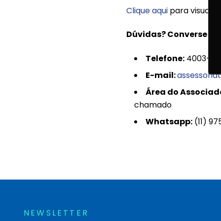
Clique aqui
para visualiz
Dúvidas? Converse co
Telefone:
4003-90
E-mail:
assessoria
Área do Associad
chamado
Whatsapp:
(11) 9
NEWSLETTER