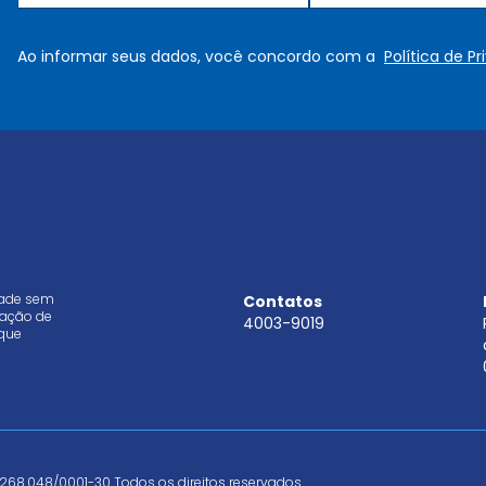
m
m
e
a
Ao informar seus dados, você concordo com a
Política de P
*
i
l
*
dade sem
Contatos
aração de
4003-9019
que
268.048/0001-30 Todos os direitos reservados