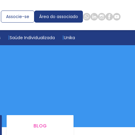
Associe-se
Área do associado
s
Saúde Individualizada
Unika
BLOG