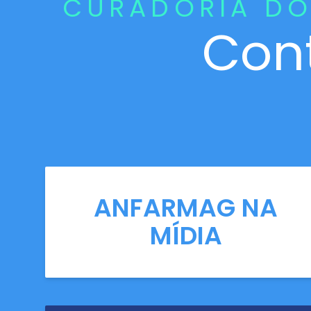
CURADORIA DO
Con
ANFARMAG NA
MÍDIA