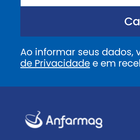
u
.
.
Ca
.
.
*
Ao informar seus dados,
de Privacidade
e em rece