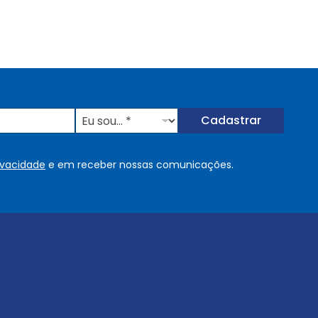
E
Cadastrar
u
s
o
rivacidade
e em receber nossas comunicações.
u
.
.
.
.
*