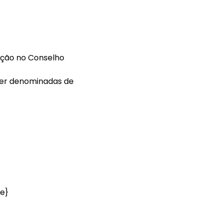
ição no Conselho
 ser denominadas de
e}