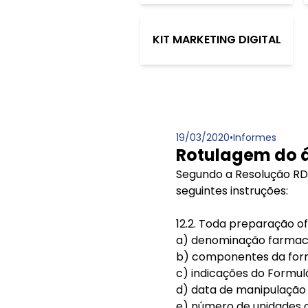
KIT MARKETING DIGITAL
19/03/2020
•
Informes
Rotulagem do á
Segundo a Resolução RDC
seguintes instruções:
12.2. Toda preparação of
a) denominação farmac
b) componentes da form
c) indicações do Formulá
d) data de manipulação 
e) número de unidades 