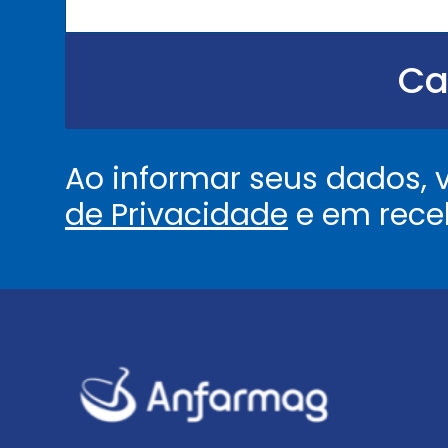
o
u
.
.
Ca
.
.
*
Ao informar seus dados,
de Privacidade
e em rece