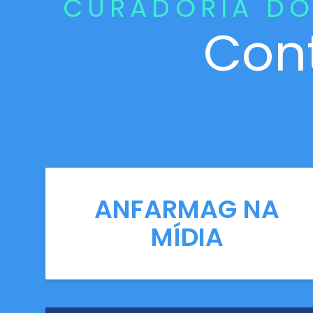
CURADORIA DO
Con
ANFARMAG NA
MÍDIA