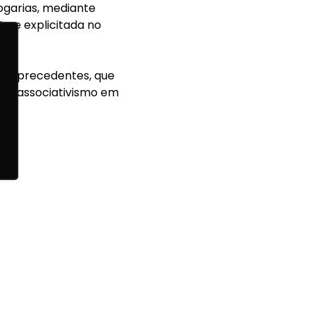
ogarias, mediante
ta e explicitada no
sem precedentes, que
do associativismo em