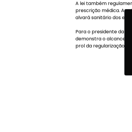
A lei também regulament
prescrição médica. A aut
alvará sanitário dos es
Para o presidente da Re
demonstra o alcance po
prol da regularização p