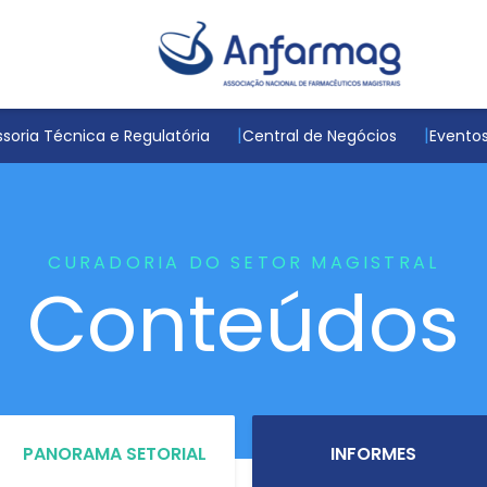
soria Técnica e Regulatória
Central de Negócios
Evento
CURADORIA DO SETOR MAGISTRAL
Conteúdos
PANORAMA SETORIAL
INFORMES