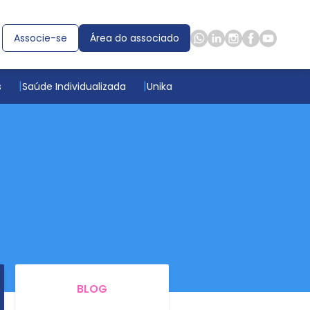
Associe-se
Área do associado
s
Saúde Individualizada
Unika
BLOG