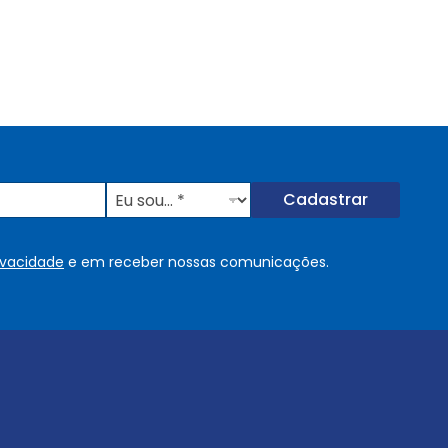
E
Cadastrar
u
s
o
rivacidade
e em receber nossas comunicações.
u
.
.
.
.
*