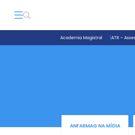
Academia Magistral
ATR – Asses
ANFARMAG NA MÍDIA