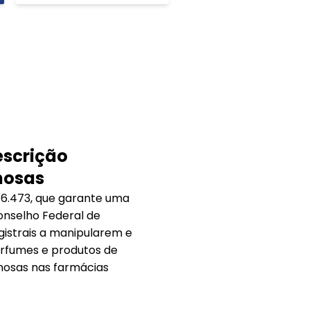
escrição
nosas
 16.473, que garante uma
onselho Federal de
gistrais a manipularem e
rfumes e produtos de
nosas nas farmácias