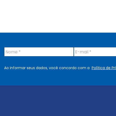
N
E
o
-
m
m
e
a
Ao informar seus dados, você concordo com a
Política de P
*
i
l
*