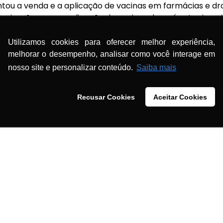
ou a venda e a aplicação de vacinas em farmácias e dr
orização para a aplicação de vacinas deverá estar inscri
tabelecimentos.
Utilizamos cookies para oferecer melhor experiência,
gional SC, Rodrigo Michels Rocha, essa é uma conquista 
melhorar o desempenho, analisar como você interage em
tencial de nossas ações quando lançamos mão da força 
nosso site e personalizar conteúdo.
Saiba mais
ara o crescimento econômico do setor.
Recusar Cookies
Aceitar Cookies