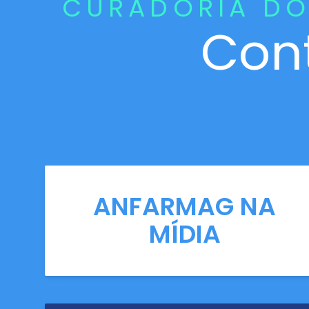
CURADORIA DO
Con
ANFARMAG NA
MÍDIA