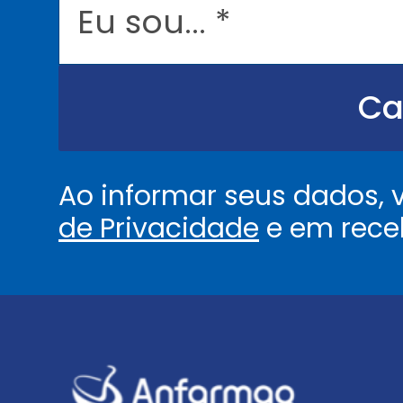
*
u
s
o
u
.
.
Ca
.
.
*
Ao informar seus dados,
de Privacidade
e em rece