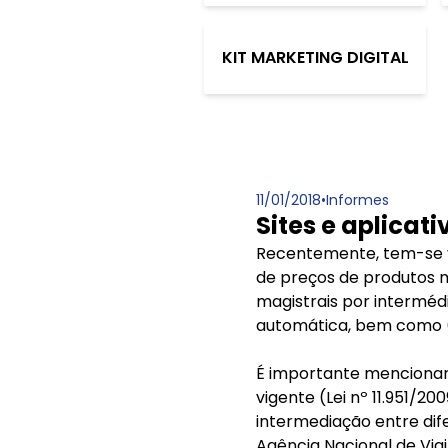
KIT MARKETING DIGITAL
11/01/2018
•
Informes
Sites e aplica
Recentemente, tem-se ve
de preços de produtos 
magistrais por interméd
automática, bem como (i
É importante mencionar 
vigente (Lei nº 11.951/
intermediação entre dif
Agência Nacional de Vig