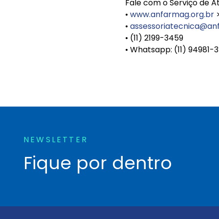
Fale com o Serviço de A
•
www.anfarmag.org.br
>
•
assessoriatecnica@an
• (11) 2199-3459
• Whatsapp: (11) 94981-
NEWSLETTER
Fique por dentro