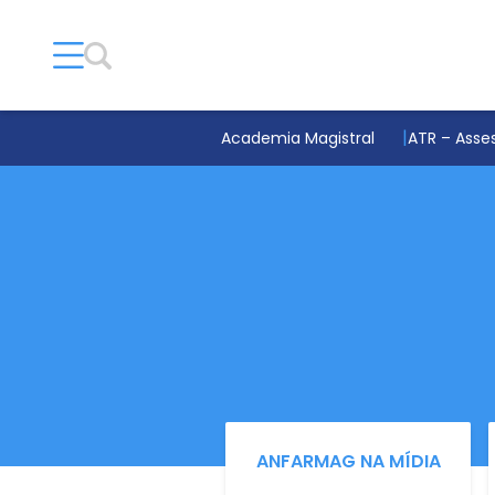
Academia Magistral
ATR – Asses
ANFARMAG NA MÍDIA