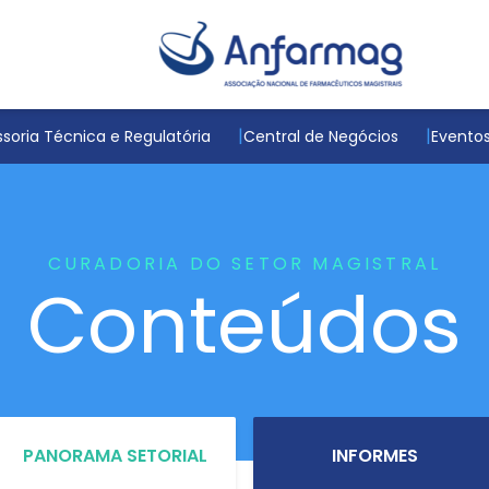
soria Técnica e Regulatória
Central de Negócios
Evento
CURADORIA DO SETOR MAGISTRAL
Conteúdos
PANORAMA SETORIAL
INFORMES