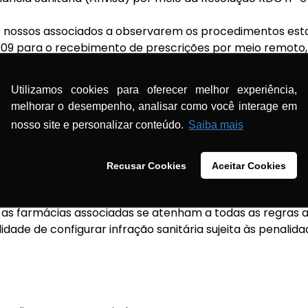
os nossos associados a observarem os procedimentos est
09 para o recebimento de prescrições por meio remoto,
e do pedido ser realizado no sítio eletrônico da própria
adas pela Anvisa a respeito do tema.
Utilizamos cookies para oferecer melhor experiência,
melhorar o desempenho, analisar como você interage em
 de produtos manipulados no domicílio do paciente, ref
nosso site e personalizar conteúdo.
Saiba mais
estabelecidas pela mesma norma, devendo o farmacêutico
 em qualquer hipótese, bem como respeitar as regras rest
utos sujeitos ao controle especial por meio remoto.
Recusar Cookies
Aceitar Cookies
ndo o papel da Anfarmag de promover as práticas conso
 as farmácias associadas se atenham a todas as regras a
lidade de configurar infração sanitária sujeita às penalid