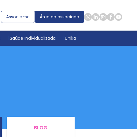
Associe-se
Área do associado
s
Saúde Individualizada
Unika
BLOG