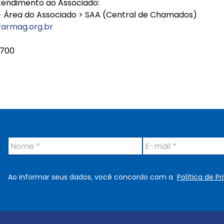
tendimento ao Associado:
 Área do Associado > SAA (Central de Chamados)
farmag.org.br
3700
N
E
o
-
m
m
e
a
Ao informar seus dados, você concordo com a
Política de P
*
i
l
*