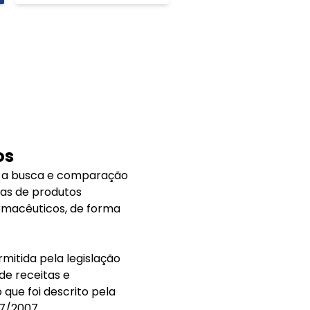
os
am a busca e comparação
tas de produtos
rmacêuticos, de forma
itida pela legislação
de receitas e
que foi descrito pela
67/2007.