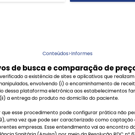
Conteúdos
>
Informes
tivos de busca e comparação de preç
rificado a existência de sites e aplicativos que realiz
manipulados, envolvendo (i) o encaminhamento de recei
io dessa plataforma eletrônica aos estabelecimentos fa
i) a entrega do produto no domicílio do paciente.
que esse procedimento pode configurar prática não perm
2009), uma vez que pode ser caracterizado como captação 
erentes empresas. Esse entendimento vai ao encontro do 
ilância Sanitária (Anvisa) por meio da Resolução RDC nº 