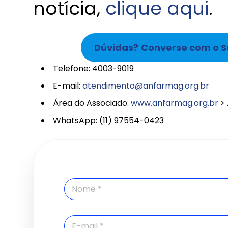
notícia,
clique aqui
.
Dúvidas?
Converse com o S
Telefone: 4003-9019
E-mail:
atendimento@anfarmag.org.br
Área do Associado:
www.anfarmag.org.br
> 
WhatsApp: (11) 97554-0423
N
o
m
e
E
*