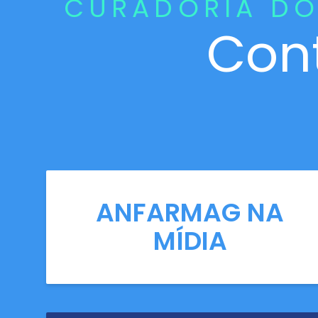
CURADORIA DO
Con
ANFARMAG NA
MÍDIA