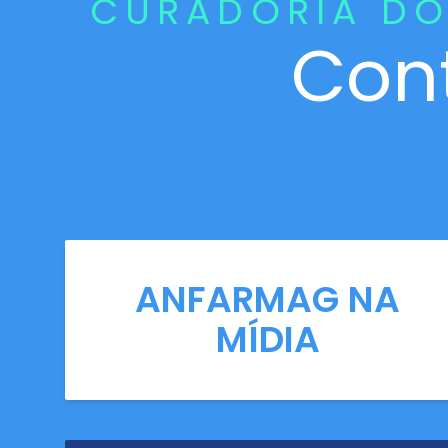
CURADORIA DO
Con
ANFARMAG NA
MÍDIA