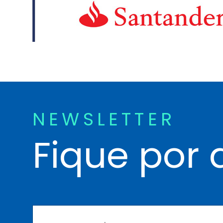
NEWSLETTER
Fique por 
N
o