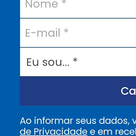
m
e
*
E
-
m
a
i
l
E
*
u
s
o
u
.
.
Ca
.
.
*
Ao informar seus dados,
de Privacidade
e em rece