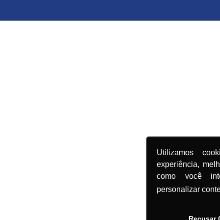
Utilizamos coo
experiência, mel
como você in
personalizar cont
Recusar 