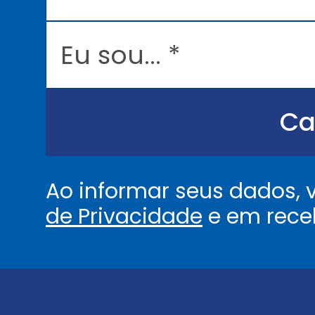
i
l
E
*
u
s
o
u
.
.
Ca
.
.
*
Ao informar seus dados,
de Privacidade
e em rece