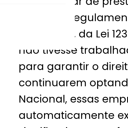
Por se tratar de pre
profissão regulamen
17, inciso XI, da Lei 
não tivesse trabalha
para garantir o dire
continuarem optand
Nacional, essas emp
automaticamente exc