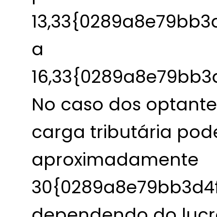
13,33{0289a8e79bb
a
16,33{0289a8e79bb
No caso dos optantes
carga tributária pod
aproximadamente
30{0289a8e79bb3d4
dependendo do lucro