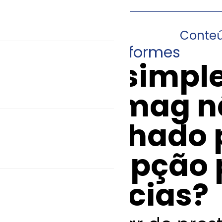
Conte
03/12/2014
•
Informes
Supersimples
Anfarmag nã
trabalhado 
essa opção 
farmácias?