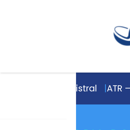
Academia Magistral
ATR –