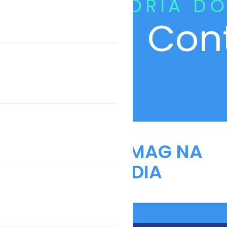
CURADORIA DO
Con
ANFARMAG NA
MÍDIA