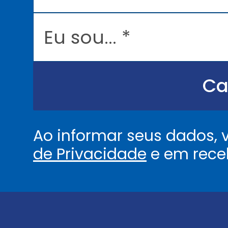
i
l
E
*
u
s
o
u
.
.
Ca
.
.
*
Ao informar seus dados,
de Privacidade
e em rece